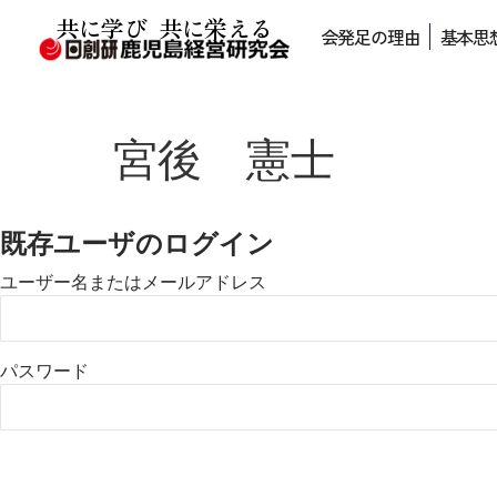
共に学び 共に栄える
会発足の理由
基本思
宮後 憲士
既存ユーザのログイン
ユーザー名またはメールアドレス
パスワード