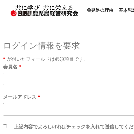
共に学び 共に栄える
会発足の理由
基本思
ログイン情報を要求
*
が付いたフィールドは必須項目です。
会員名
*
メールアドレス
*
上記内容でよろしければチェックを入れて送信してく