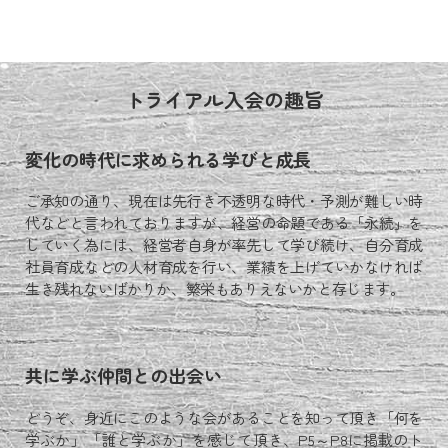
トライアル入会の趣旨
変化の時代に求められる学びと成長
ご承知の通り、現在は先行き不透明な時代・予測が難しい時
代などと言われておりますが、経営の命題である「永続」を
していく為には、経営者自身が率先して学び続け、自分育成
社員育成などの人材育成を行い、業績を上げていかなければ
生き残れないばかりか、繁栄もありえないかと存じます。
共に学ぶ仲間との出会い
どうぞ、身近にこのような会があることを知って頂き「何を
学ぶか」「誰と学ぶか」を感じて頂き、P5～P8に掲載のト