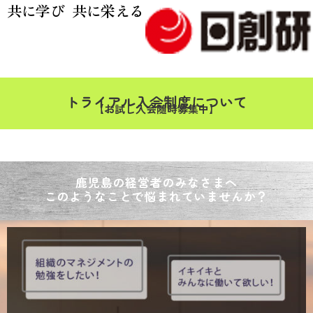
共に学び 共に栄える
トライアル入会制度について
【お試し入会随時募集中】
鹿児島の経営者のみなさまへ
このようなことで悩まれていませんか？