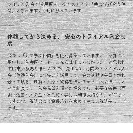
ライアル入会を活用頂き、多くの方々と「共に学び合う仲
間」となれますよう切に願っています。
体験してから決める、 安心のトライアル入会制
度
会では「共に学ぶ仲間」を随時募集していますが、早計にお
誘いしご入会頂いても「こんなはずじゃなかった」と思われ
ては申し訳ありませんので、先ずは3ヶ月間のトライアル入
会（体験入会）にて特典を活用して、会の活動や会員と触れ
合って頂き、理解・共感・納得を頂いてからご入会頂こうと
いう制度です。入会希望を頂いた場合でも、必要な条件（面
談・込書・入会金・年会費・事前SA研修受講など）がござい
ますので、説明会にて質疑応答を含め丁寧にご説明差し上げ
ます。