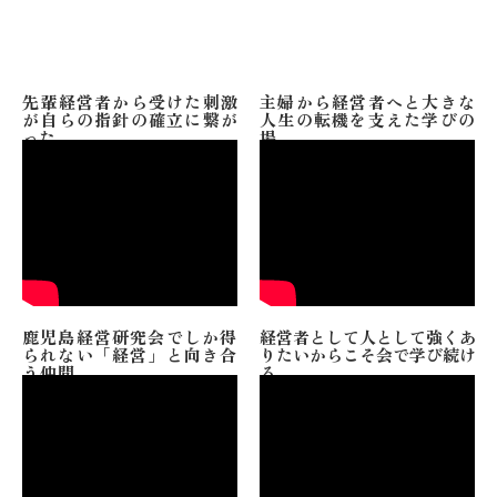
先輩経営者から受けた刺激
主婦から経営者へと大きな
が自らの指針の確立に繋が
人生の転機を支えた学びの
った
場
鹿児島経営研究会でしか得
経営者として人として強くあ
られない「経営」と向き合
りたいからこそ会で学び続け
う仲間
る