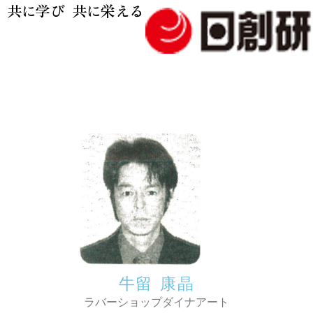
共に学び 共に栄える
牛留 康晶
ラバーショップダイナアート